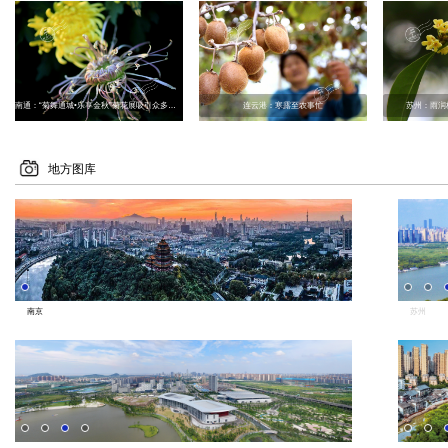
南通：“菊舞通城•乐享金秋”菊花展吸引众多民众观赏
连云港：寒露至农事忙
苏州：雨润
地方图库
南京
苏州