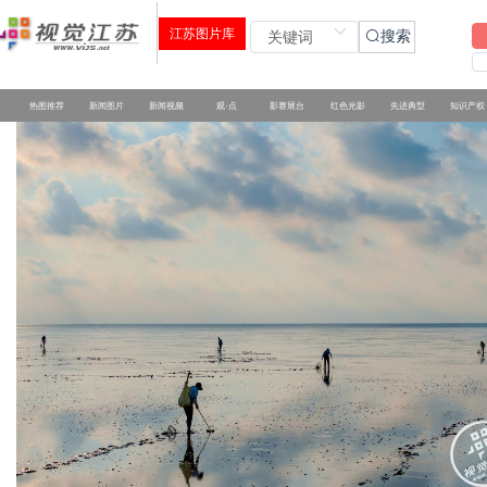
江苏图片库
搜索
热图推荐
新闻图片
新闻视频
观·点
影赛展台
红色光影
先进典型
知识产权