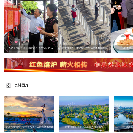
苏州：市民竞猜主题灯谜 迎“世界知识产权日”
淮安淮阴区：传统粉丝产业赋能乡村新图景
仪征推出1
资料图片
清凉与激情的完美碰撞 水上飞人带动泳池欢乐
淮安洪泽：洪泽湖古堰景区秋景如画
南京：