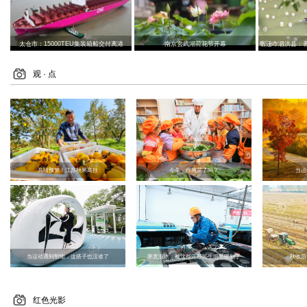
太仓市：15000TEU集装箱船交付离港
南京玄武湖荷花节开幕
宿迁市泗洪县：
观 · 点
高甜预警！江苏秋果高挂
今冬，你腌菜了吗？
当运
当运动遇到智能，这搭子也没谁了
寒意渐浓，被这些江苏民生细节暖到了
秋收后
红色光影